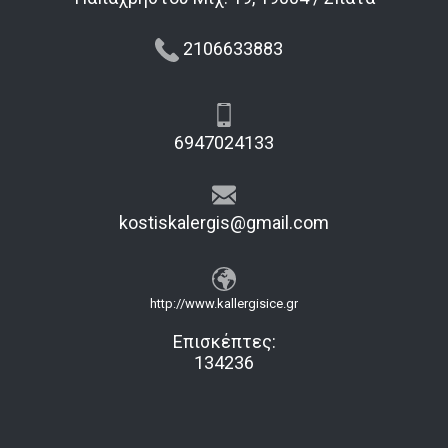
2106633883
6947024133
kostiskalergis@gmail.com
http://www.kallergisice.gr
Επισκέπτες:
134236